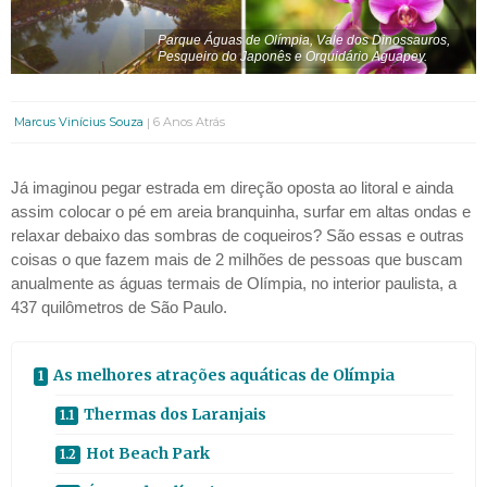
Parque Águas de Olímpia, Vale dos Dinossauros,
Pesqueiro do Japonês e Orquidário Aguapey.
Marcus Vinícius Souza
6 Anos Atrás
Já imaginou pegar estrada em direção oposta ao litoral e ainda
assim colocar o pé em areia branquinha, surfar em altas ondas e
relaxar debaixo das sombras de coqueiros? São essas e outras
coisas o que fazem mais de 2 milhões de pessoas que buscam
anualmente as águas termais de Olímpia, no interior paulista, a
437 quilômetros de São Paulo.
As melhores atrações aquáticas de Olímpia
Thermas dos Laranjais
Hot Beach Park