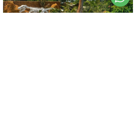
Atrações realistas e muita diversão.
Natali Chiconi
6 Anos Atrás
Um oásis terrestre em meio a parques aquáticos conhecidos em
todo o mundo. Quem gosta de tecnologia e é apaixonado por
alguns dos seres mais temidos da terra precisa conhecer o
Vale
dos Dinossauros, em Olímpia
.
Esse parque fica na mesma região que os já consagrados
Thermas dos Laranjais
e
Hot Beach Park
e cria uma
experiência incrível para toda a família, com réplicas de até 15
metros de altura. São mais de 30 espécies, importadas dos
Estados Unidos e da China, que impressionam – e tudo em um