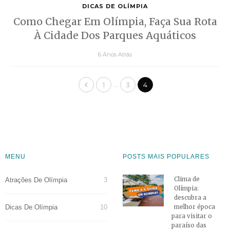
DICAS DE OLÍMPIA
Como Chegar Em Olímpia, Faça Sua Rota
À Cidade Dos Parques Aquáticos
6 Anos Atrás
…
1
3
4
MENU
POSTS MAIS POPULARES
Clima de
Atrações De Olímpia
3
Olímpia:
descubra a
Dicas De Olímpia
10
melhor época
para visitar o
paraíso das