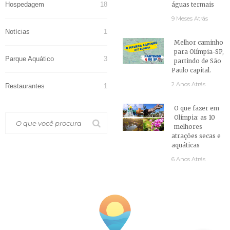
Hospedagem
18
águas termais
9 Meses Atrás
Notícias
1
Melhor caminho
para Olímpia-SP,
Parque Aquático
3
partindo de São
Paulo capital.
2 Anos Atrás
Restaurantes
1
O que fazer em
Olímpia: as 10
melhores
atrações secas e
aquáticas
6 Anos Atrás