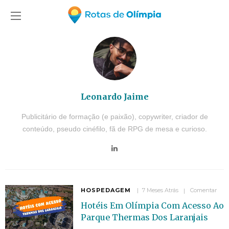
Leonardo Jaime
Publicitário de formação (e paixão), copywriter, criador de
conteúdo, pseudo cinéfilo, fã de RPG de mesa e curioso.
HOSPEDAGEM
7 Meses Atrás
Comentar
Hotéis Em Olímpia Com Acesso Ao
Parque Thermas Dos Laranjais