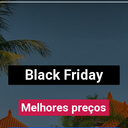
Black Friday
Melhores preços
Melhores preços