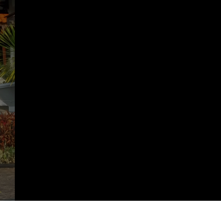
https://landbot.online/v3/H-3246005-QV9J7LWNXC0OIM9R/index.html