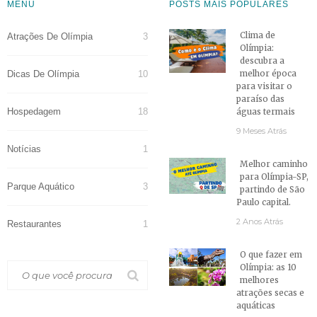
MENU
POSTS MAIS POPULARES
Clima de
Atrações De Olímpia
3
Olímpia:
descubra a
Dicas De Olímpia
10
melhor época
para visitar o
paraíso das
Hospedagem
18
águas termais
9 Meses Atrás
Notícias
1
Melhor caminho
para Olímpia-SP,
Parque Aquático
3
partindo de São
Paulo capital.
2 Anos Atrás
Restaurantes
1
O que fazer em
Olímpia: as 10
melhores
atrações secas e
aquáticas